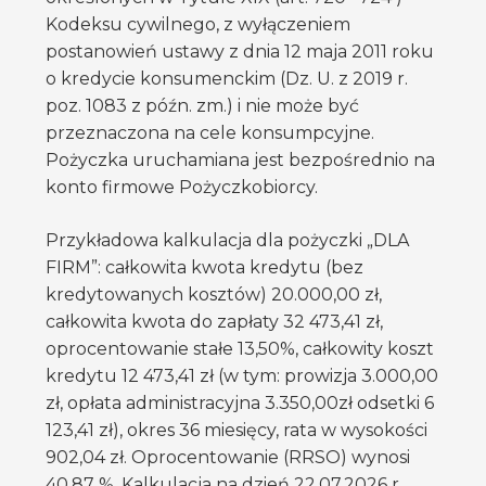
Kodeksu cywilnego, z wyłączeniem
postanowień ustawy z dnia 12 maja 2011 roku
o kredycie konsumenckim (Dz. U. z 2019 r.
poz. 1083 z późn. zm.) i nie może być
przeznaczona na cele konsumpcyjne.
Pożyczka uruchamiana jest bezpośrednio na
konto firmowe Pożyczkobiorcy.
Przykładowa kalkulacja dla pożyczki „DLA
FIRM”: całkowita kwota kredytu (bez
kredytowanych kosztów) 20.000,00 zł,
całkowita kwota do zapłaty 32 473,41 zł,
oprocentowanie stałe 13,50%, całkowity koszt
kredytu 12 473,41 zł (w tym: prowizja 3.000,00
zł, opłata administracyjna 3.350,00zł odsetki 6
123,41 zł), okres 36 miesięcy, rata w wysokości
902,04 zł. Oprocentowanie (RRSO) wynosi
40,87 %. Kalkulacja na dzień 22.07.2026 r.