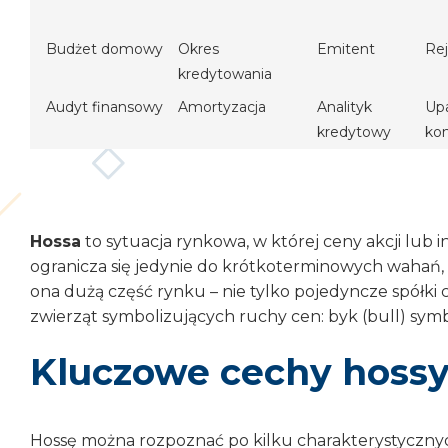
Budżet domowy
Okres
Emitent
Rej
kredytowania
Audyt finansowy
Amortyzacja
Analityk
Up
kredytowy
ko
Hossa
to sytuacja rynkowa, w której ceny akcji lub
ogranicza się jedynie do krótkoterminowych wahań, a
ona dużą część rynku – nie tylko pojedyncze spółki 
zwierząt symbolizujących ruchy cen: byk (bull) symb
Kluczowe cechy hoss
Hossę można rozpoznać po kilku charakterystycznych