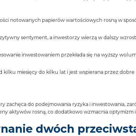
ości notowanych papierów wartościowych rosną w sposób
zytywny sentyment, a inwestorzy wierzą w dalszy wzros
esowanie inwestowaniem przekłada się na wyższy wolum
d kilku miesięcy do kilku lat i jest wspierana przez d
óry zachęca do podejmowania ryzyka i inwestowania, zar
 ceny aktywów rosną, co dodatkowo wzmacnia optymizm i 
ównanie dwóch przeciws