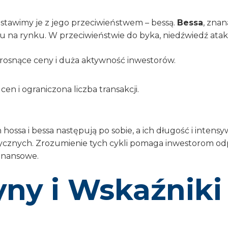
zestawimy je z jego przeciwieństwem – bessą.
Bessa
, znan
a rynku. W przeciwieństwie do byka, niedźwiedź atakuj
 rosnące ceny i duża aktywność inwestorów.
en i ograniczona liczba transakcji.
hossa i bessa następują po sobie, a ich długość i inten
tycznych. Zrozumienie tych cykli pomaga inwestorom od
inansowe.
yny i Wskaźnik