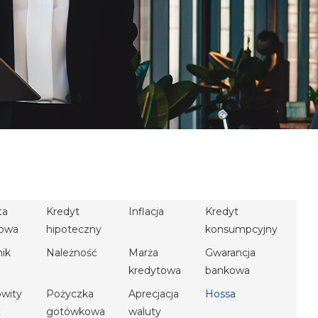
ta
Kredyt
Inflacja
Kredyt
owa
hipoteczny
konsumpcyjny
nik
Należność
Marża
Gwarancja
kredytowa
bankowa
owity
Pożyczka
Aprecjacja
Hossa
t
gotówkowa
waluty