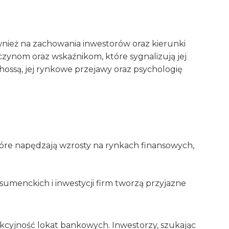
ównież na zachowania inwestorów oraz kierunki
rzyczynom oraz wskaźnikom, które sygnalizują jej
hossą, jej rynkowe przejawy oraz psychologię
óre napędzają wzrosty na rynkach finansowych,
umenckich i inwestycji firm tworzą przyjazne
rakcyjność lokat bankowych. Inwestorzy, szukając