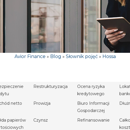
Avior Finance
»
Blog
»
Słownik pojęć
»
Hossa
ezpieczenie
Restrukturyzacja
Ocena ryzyka
Loka
edytu
kredytowego
bank
chód netto
Prowizja
Biuro Informacji
Dłuż
Gospodarczej
łda papierów
Czynsz
Refinansowanie
Całk
rtościowych
kosz