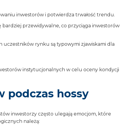
żowaniu inwestorów i potwierdza trwałość trendu.
się bardziej przewidywalne, co przyciąga inwestorów
h uczestników rynku są typowymi zjawiskami dla
inwestorów instytucjonalnych w celu oceny kondycji
w podczas hossy
tów inwestorzy często ulegają emocjom, które
ogicznych należą: