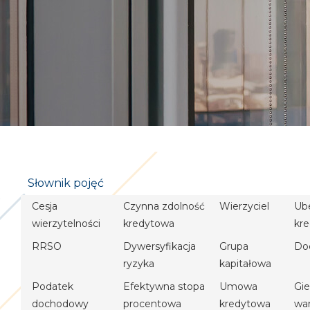
Słownik pojęć
Cesja
Czynna zdolność
Wierzyciel
Ub
wierzytelności
kredytowa
kr
RRSO
Dywersyfikacja
Grupa
Do
ryzyka
kapitałowa
Podatek
Efektywna stopa
Umowa
Gie
dochodowy
procentowa
kredytowa
wa