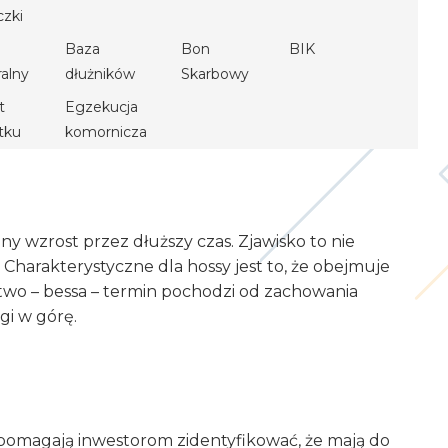
czki
Baza
Bon
BIK
ralny
dłużników
Skarbowy
t
Egzekucja
tku
komornicza
y wzrost przez dłuższy czas. Zjawisko to nie
Charakterystyczne dla hossy jest to, że obejmuje
ństwo – bessa – termin pochodzi od zachowania
gi w górę.
i pomagają inwestorom zidentyfikować, że mają do