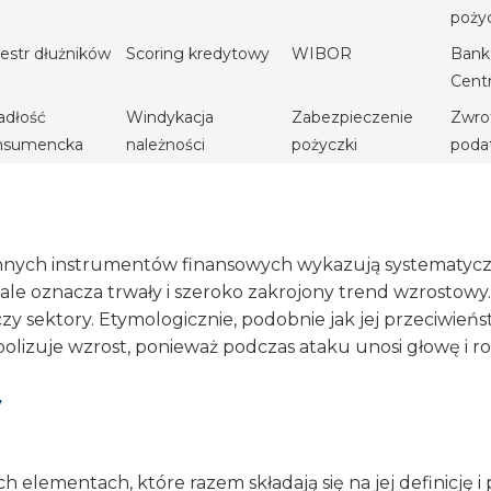
poży
estr dłużników
Scoring kredytowy
WIBOR
Bank
Cent
adłość
Windykacja
Zabezpieczenie
Zwro
nsumencka
należności
pożyczki
poda
 innych instrumentów finansowych wykazują systematyczn
le oznacza trwały i szeroko zakrojony trend wzrostowy. 
czy sektory. Etymologicznie, podobnie jak jej przeciwie
olizuje wzrost, ponieważ podczas ataku unosi głowę i ro
y
 elementach, które razem składają się na jej definicję 