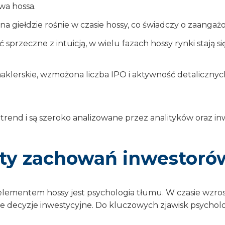
wa hossa.
na giełdzie rośnie w czasie hossy, co świadczy o zaanga
sprzeczne z intuicją, w wielu fazach hossy rynki stają 
klerskie, wzmożona liczba IPO i aktywność detalicznyc
 trend i są szeroko analizowane przez analityków oraz 
ty zachowań inwestoró
ementem hossy jest psychologia tłumu. W czasie wzros
lne decyzje inwestycyjne. Do kluczowych zjawisk psychol