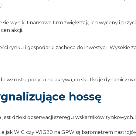
i.
 się wyniki finansowe firm zwiększają ich wyceny i przycią
cen akcji.
ści rynku i gospodarki zachęca do inwestycji. Wysokie 
o wzrostu popytu na aktywa, co skutkuje dynamicznymi
gnalizujące hossę
jest dzięki obserwacji szeregu wskaźników rynkowych. D
kie jak WIG czy WIG20 na GPW są barometrem nastrojó