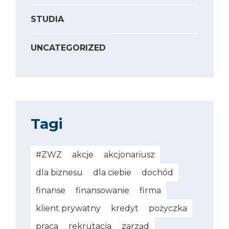
STUDIA
UNCATEGORIZED
Tagi
#ZWZ
akcje
akcjonariusz
dla biznesu
dla ciebie
dochód
finanse
finansowanie
firma
klient prywatny
kredyt
pożyczka
praca
rekrutacja
zarząd