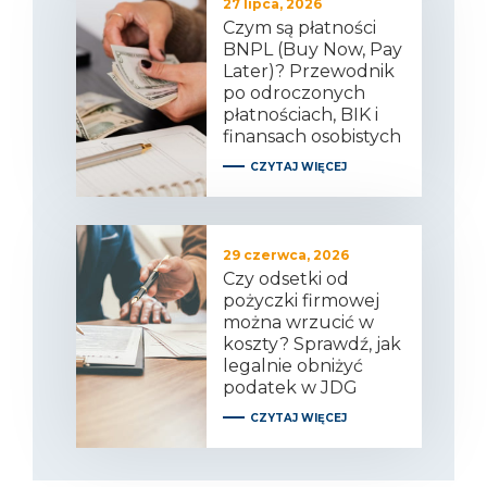
27 lipca, 2026
Czym są płatności
BNPL (Buy Now, Pay
Later)? Przewodnik
po odroczonych
płatnościach, BIK i
finansach osobistych
CZYTAJ WIĘCEJ
29 czerwca, 2026
Czy odsetki od
pożyczki firmowej
można wrzucić w
koszty? Sprawdź, jak
legalnie obniżyć
podatek w JDG
CZYTAJ WIĘCEJ