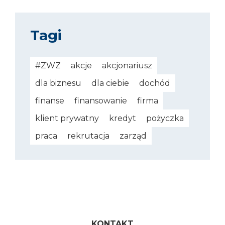
Tagi
#ZWZ
akcje
akcjonariusz
dla biznesu
dla ciebie
dochód
finanse
finansowanie
firma
klient prywatny
kredyt
pożyczka
praca
rekrutacja
zarząd
Kontakt