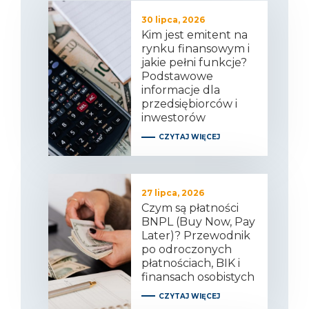
30 lipca, 2026
Kim jest emitent na
rynku finansowym i
jakie pełni funkcje?
Podstawowe
informacje dla
przedsiębiorców i
inwestorów
CZYTAJ WIĘCEJ
27 lipca, 2026
Czym są płatności
BNPL (Buy Now, Pay
Later)? Przewodnik
po odroczonych
płatnościach, BIK i
finansach osobistych
CZYTAJ WIĘCEJ